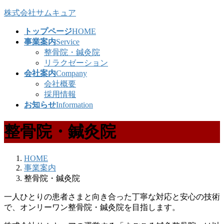
コ
ナ
株式会社サムキュア
ン
ビ
トップページ
HOME
テ
ゲ
事業案内
Service
ン
ー
整骨院・鍼灸院
ツ
シ
リラクゼーション
へ
ョ
会社案内
Company
ス
ン
会社概要
キ
に
採用情報
ッ
移
お知らせ
Information
プ
動
整骨院・鍼灸院
HOME
事業案内
整骨院・鍼灸院
一人ひとりの患者さまと向き合った丁寧な対応と安心の技術
で、オンリーワン整骨院・鍼灸院を目指します。